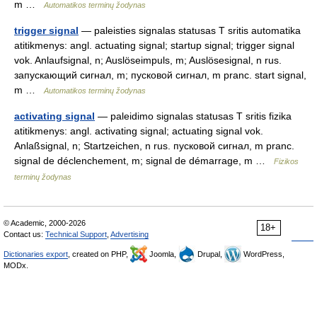
m …
Automatikos terminų žodynas
trigger signal
— paleisties signalas statusas T sritis automatika
atitikmenys: angl. actuating signal; startup signal; trigger signal
vok. Anlaufsignal, n; Auslöseimpuls, m; Auslösesignal, n rus.
запускающий сигнал, m; пусковой сигнал, m pranc. start signal,
m …
Automatikos terminų žodynas
activating signal
— paleidimo signalas statusas T sritis fizika
atitikmenys: angl. activating signal; actuating signal vok.
Anlaßsignal, n; Startzeichen, n rus. пусковой сигнал, m pranc.
signal de déclenchement, m; signal de démarrage, m …
Fizikos
terminų žodynas
© Academic, 2000-2026
18+
Contact us:
Technical Support
,
Advertising
Dictionaries export
, created on PHP,
Joomla,
Drupal,
WordPress,
MODx.