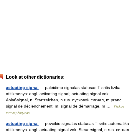
Look at other dictionaries:
actuating signal
— paleidimo signalas statusas T sritis fizika
atitikmenys: angl. activating signal; actuating signal vok.
Anlaßsignal, n; Startzeichen, n rus. пусковой сигнал, m pranc.
signal de déclenchement, m; signal de démarrage, m …
Fizikos
terminų žodynas
actuating signal
— poveikio signalas statusas T sritis automatika
atitikmenys: angl. actuating signal vok. Steuersignal, n rus. сигнал