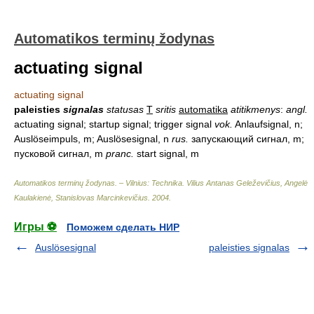
Automatikos terminų žodynas
actuating signal
actuating signal
paleisties
signalas
statusas
T
sritis
automatika
atitikmenys
:
angl.
actuating signal; startup signal; trigger signal
vok.
Anlaufsignal, n;
Auslöseimpuls, m; Auslösesignal, n
rus.
запускающий сигнал, m;
пусковой сигнал, m
pranc.
start signal, m
Automatikos terminų žodynas. – Vilnius: Technika
.
Vilius Antanas Geleževičius, Angelė
Kaulakienė, Stanislovas Marcinkevičius
.
2004
.
Игры ⚽
Поможем сделать НИР
Auslösesignal
paleisties signalas