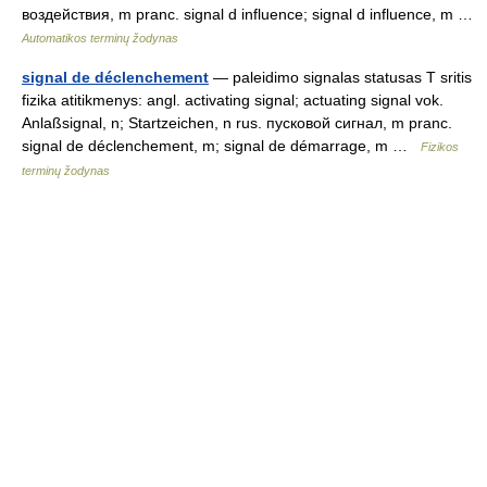
воздействия, m pranc. signal d influence; signal d influence, m …
Automatikos terminų žodynas
signal de déclenchement
— paleidimo signalas statusas T sritis
fizika atitikmenys: angl. activating signal; actuating signal vok.
Anlaßsignal, n; Startzeichen, n rus. пусковой сигнал, m pranc.
signal de déclenchement, m; signal de démarrage, m …
Fizikos
terminų žodynas