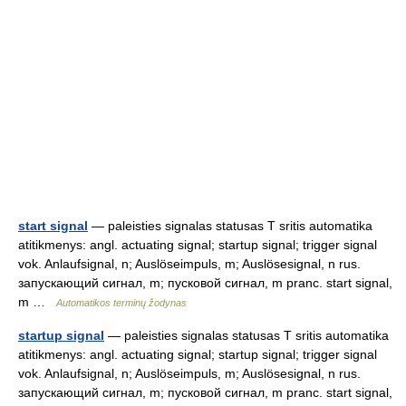
start signal
— paleisties signalas statusas T sritis automatika
atitikmenys: angl. actuating signal; startup signal; trigger signal
vok. Anlaufsignal, n; Auslöseimpuls, m; Auslösesignal, n rus.
запускающий сигнал, m; пусковой сигнал, m pranc. start signal,
m …
Automatikos terminų žodynas
startup signal
— paleisties signalas statusas T sritis automatika
atitikmenys: angl. actuating signal; startup signal; trigger signal
vok. Anlaufsignal, n; Auslöseimpuls, m; Auslösesignal, n rus.
запускающий сигнал, m; пусковой сигнал, m pranc. start signal,