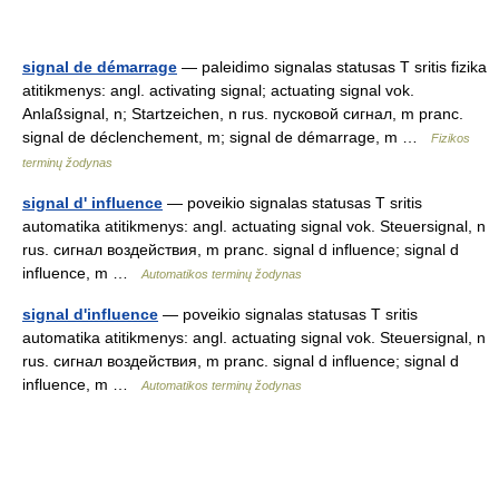
signal de démarrage
— paleidimo signalas statusas T sritis fizika
atitikmenys: angl. activating signal; actuating signal vok.
Anlaßsignal, n; Startzeichen, n rus. пусковой сигнал, m pranc.
signal de déclenchement, m; signal de démarrage, m …
Fizikos
terminų žodynas
signal d' influence
— poveikio signalas statusas T sritis
automatika atitikmenys: angl. actuating signal vok. Steuersignal, n
rus. сигнал воздействия, m pranc. signal d influence; signal d
influence, m …
Automatikos terminų žodynas
signal d'influence
— poveikio signalas statusas T sritis
automatika atitikmenys: angl. actuating signal vok. Steuersignal, n
rus. сигнал воздействия, m pranc. signal d influence; signal d
influence, m …
Automatikos terminų žodynas